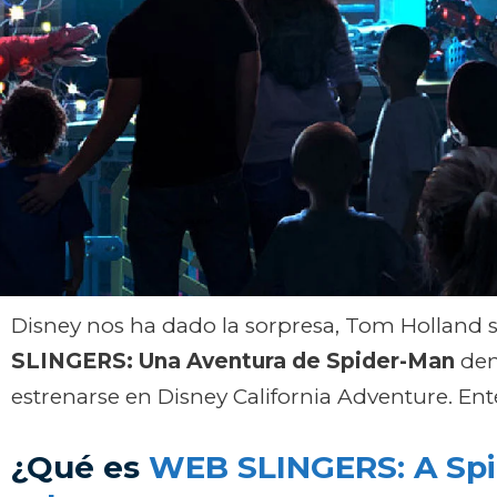
Disney nos ha dado la sorpresa, Tom Holland 
SLINGERS: Una Aventura de Spider-Man
den
estrenarse en Disney California Adventure. Enté
¿Qué es
WEB SLINGERS: A Sp