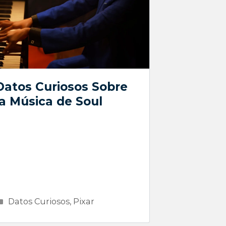
Datos Curiosos Sobre
la Música de Soul
Categorías
Datos Curiosos
,
Pixar