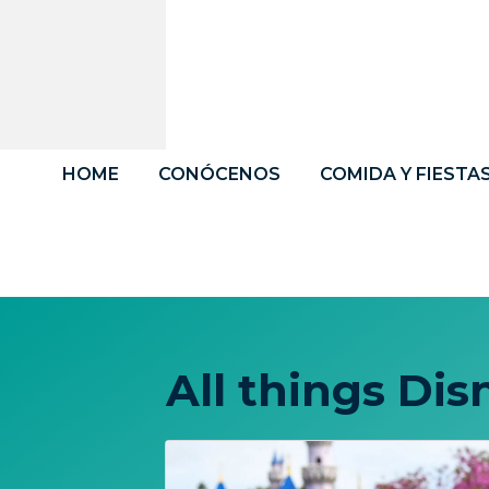
Saltar
al
contenido
HOME
CONÓCENOS
COMIDA Y FIESTA
All things Dis