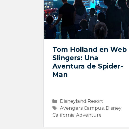
Tom Holland en Web
Slingers: Una
Aventura de Spider-
Man
Categorías
Disneyland Resort
Etiquetas
Avengers Campus
,
Disney
California Adventure