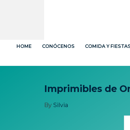
Saltar
al
contenido
HOME
CONÓCENOS
COMIDA Y FIESTA
Imprimibles de On
By
Silvia