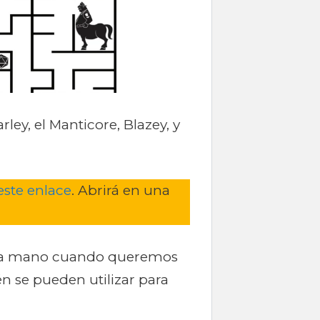
rley, el Manticore, Blazey, y
 este enlace
. Abrirá en una
 a la mano cuando queremos
én se pueden utilizar para